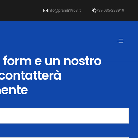
info@prandi1968.it
+39 035-233919
 form e un nostro
 contatterà
mente