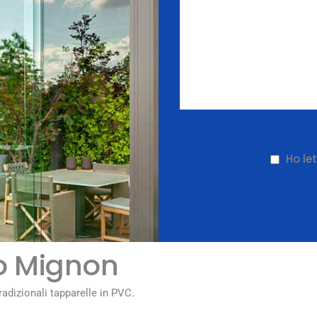
Ho let
io Mignon
radizionali tapparelle in PVC.