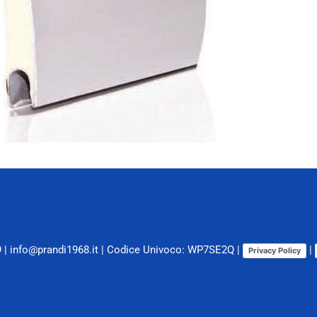
9
|
info@prandi1968.it
| Codice Univoco: WP7SE2Q |
|
Privacy Policy