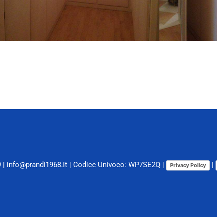
9
|
info@prandi1968.it
| Codice Univoco: WP7SE2Q |
|
Privacy Policy