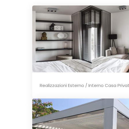
Realizzazioni Esterno / Interno Casa Priva