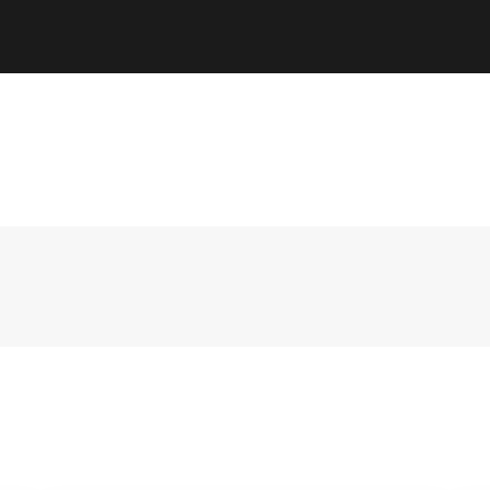
PRODOTTI
SERVIZI
LAVORI
CONTATTI
SVOLTI