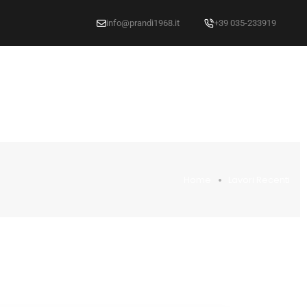
info@prandi1968.it
+39 035-233919
Home
Lavori Recenti