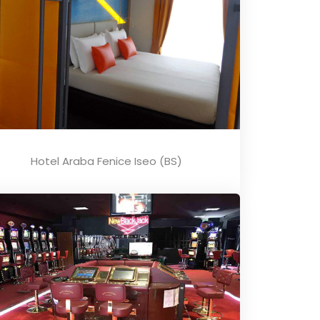
Hotel Araba Fenice Iseo (BS)