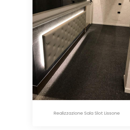
Realizzazione Sala Slot Lissone