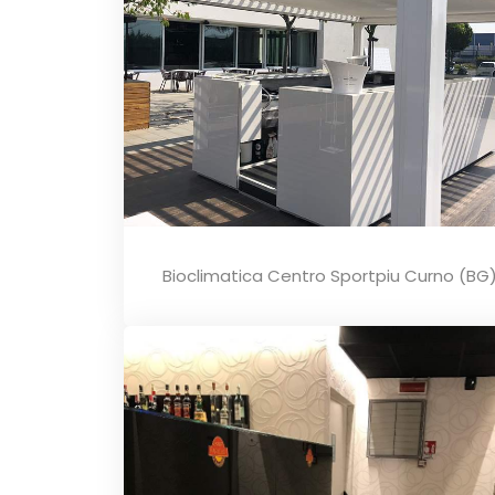
Bioclimatica Centro Sportpiu Curno (BG